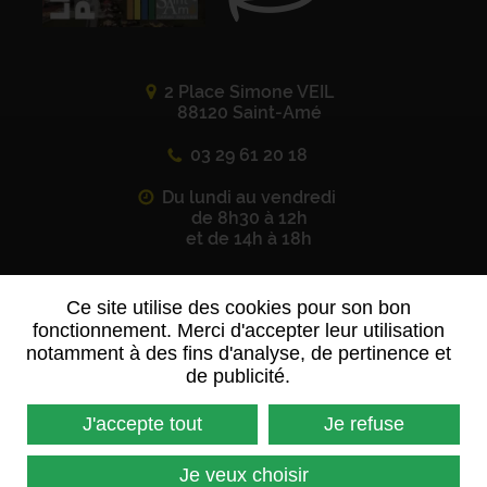
2 Place Simone VEIL
88120 Saint-Amé
03 29 61 20 18
Du lundi au vendredi
de 8h30 à 12h
et de 14h à 18h
Ce site utilise des cookies pour son bon
Suivez-nous sur
les réseaux sociaux
fonctionnement. Merci d'accepter leur utilisation
notamment à des fins d'analyse, de pertinence et
de publicité.
J'accepte tout
Je refuse
Contactez-nous
Je veux choisir