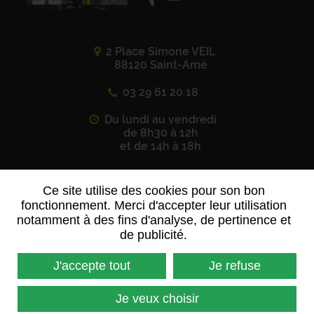
2 Place Simone VEIL
88120 Saint-Amé
03 29 61 20 18
Du lundi au vendredi
de 8h30 à 12h
et de 14h à 18h
Ce site utilise des cookies pour son bon
Suivez-nous sur
les réseaux sociaux
fonctionnement. Merci d'accepter leur utilisation
notamment à des fins d'analyse, de pertinence et
de publicité.
J'accepte tout
Je refuse
Contactez-nous
Je veux choisir