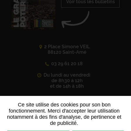
Voir tous les bulletins
2 Place Simone VEIL
88120 Saint-Amé
03 29 61 20 18
Du lundi au vendredi
de 8h30 à 12h
et de 14h à 18h
Ce site utilise des cookies pour son bon
Suivez-nous sur
les réseaux sociaux
fonctionnement. Merci d'accepter leur utilisation
notamment à des fins d'analyse, de pertinence et
de publicité.