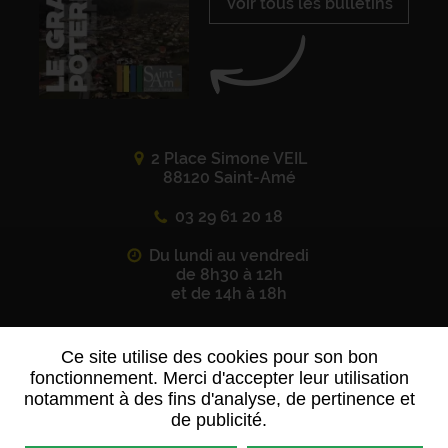
Voir tous les bulletins
2 Place Simone VEIL
88120 Saint-Amé
03 29 61 20 18
Du lundi au vendredi
de 8h30 à 12h
et de 14h à 18h
Ce site utilise des cookies pour son bon
Suivez-nous sur
les réseaux sociaux
fonctionnement. Merci d'accepter leur utilisation
notamment à des fins d'analyse, de pertinence et
de publicité.